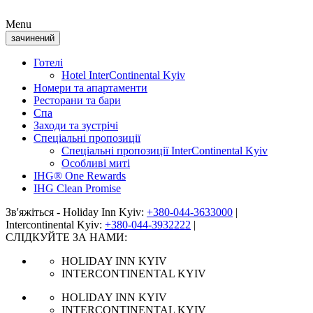
Menu
зачинений
Готелі
Hotel InterContinental Kyiv
Номери та апартаменти
Ресторани та бари
Спа
Заходи та зустрічі
Спеціальні пропозиції
Спеціальні пропозиції InterContinental Kyiv
Особливі миті
IHG® One Rewards
IHG Clean Promise
Зв'яжіться - Holiday Inn Kyiv:
+380-044-3633000
|
Intercontinental Kyiv:
+380-044-3932222
|
СЛІДКУЙТЕ ЗА НАМИ:
HOLIDAY INN KYIV
INTERCONTINENTAL KYIV
HOLIDAY INN KYIV
INTERCONTINENTAL KYIV