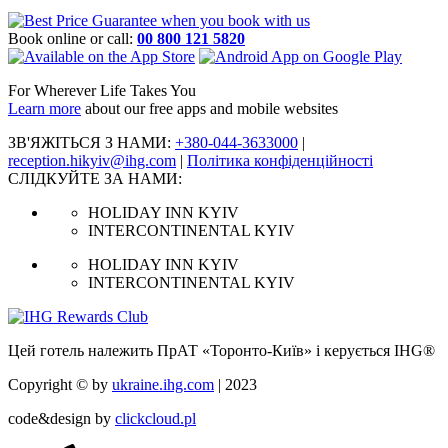
Book online or call:
00 800 121 5820
For Wherever Life Takes You
Learn more
about our free apps and mobile websites
ЗВ'ЯЖІТЬСЯ З НАМИ:
+380-044-3633000
|
reception.hikyiv@ihg.com
|
Політика конфіденційності
СЛІДКУЙТЕ ЗА НАМИ:
HOLIDAY INN KYIV
INTERCONTINENTAL KYIV
HOLIDAY INN KYIV
INTERCONTINENTAL KYIV
Цей готель належить ПрАТ «Торонто-Київ» і керується IHG®
Copyright © by
ukraine.ihg.com
| 2023
code&design by
clickcloud.pl