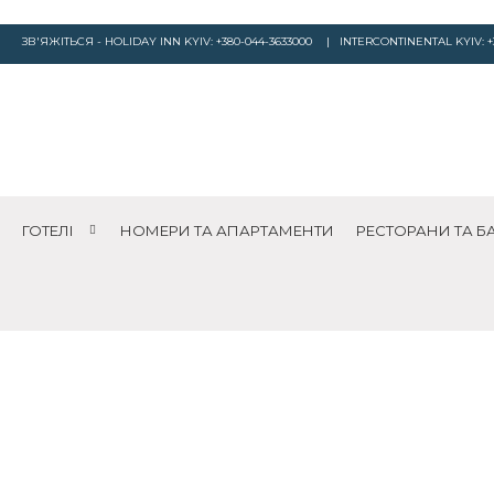
ЗВ'ЯЖІТЬСЯ - HOLIDAY INN KYIV:
+380-044-3633000
| INTERCONTINENTAL KYIV:
+
ГОТЕЛІ
НОМЕРИ ТА АПАРТАМЕНТИ
РЕСТОРАНИ ТА Б