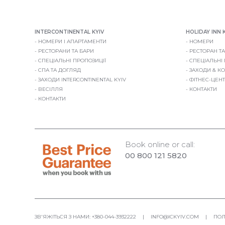
INTERCONTINENTAL KYIV
HOLIDAY INN 
НОМЕРИ І АПАРТАМЕНТИ
НОМЕРИ
РЕСТОРАНИ ТА БАРИ
РЕСТОРАН ТА
СПЕЦІАЛЬНІ ПРОПОЗИЦІЇ
СПЕЦІАЛЬНІ
СПА ТА ДОГЛЯД
ЗАХОДИ & К
ЗАХОДИ INTERCONTINENTAL KYIV
ФІТНЕС-ЦЕН
ВЕСІЛЛЯ
КОНТАКТИ
КОНТАКТИ
Book online or call:
00 800 121 5820
ЗВ'ЯЖІТЬСЯ З НАМИ:
+380-044-3932222
|
INFO@ICKYIV.COM
|
ПОЛ