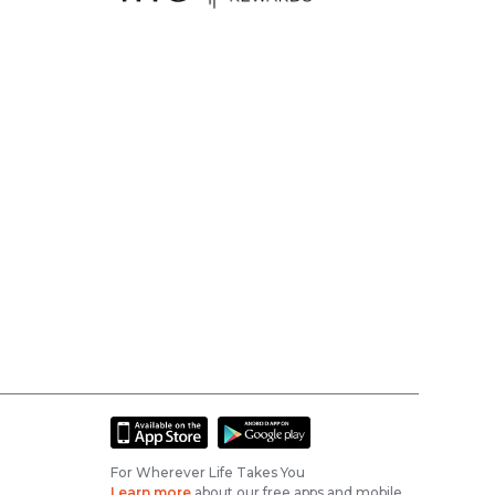
For Wherever Life Takes You
Learn more
about our free apps and mobile