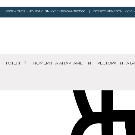
ЗВ'ЯЖІТЬСЯ - HOLIDAY INN KYIV:
+380-044-3633000
| INTERCONTINENTAL KYIV:
+
ГОТЕЛІ
НОМЕРИ ТА АПАРТАМЕНТИ
РЕСТОРАНИ ТА Б