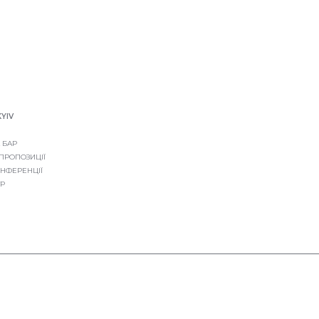
KYIV
 БАР
 ПРОПОЗИЦІЇ
ОНФЕРЕНЦІЇ
ТР