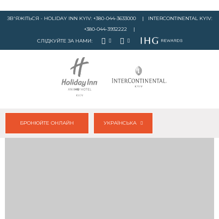
ЗВ'ЯЖІТЬСЯ - HOLIDAY INN KYIV:
+380-044-3633000
| INTERCONTINENTAL KYIV:
+380-044-3932222
|
СЛІДКУЙТЕ ЗА НАМИ:
БРОНЮЙТЕ ОНЛАЙН
УКРАЇНСЬКА